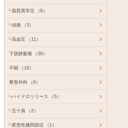
脂質異常症 （6）
頭痛 （3）
高血圧 （11）
下肢静脈瘤 （30）
不眠 （10）
整形外科 （9）
ハイドロリリース （5）
五十肩 （2）
変形性膝関節症 （1）