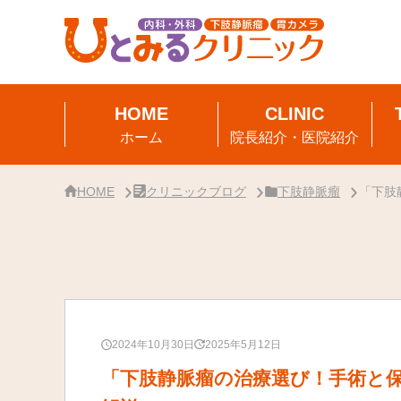
サ
イ
ド
バ
ー・
ク
リ
ニ
ッ
ク
ホーム
院長紹介・医院紹介
概
要
HOME
クリニックブログ
下肢静脈瘤
「下肢
2024年10月30日
2025年5月12日
「下肢静脈瘤の治療選び！手術と