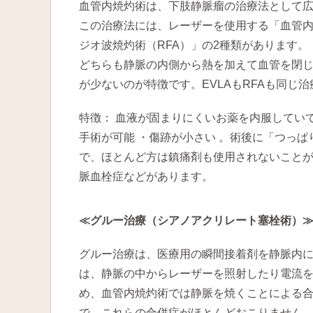
血管内焼灼術は、下肢静脈瘤の治療法として
この治療法には、レーザーを使用する「血管内
ジオ波焼灼術（RFA）」の2種類があります。
どちらも静脈の内側から熱を加えて血管を閉
が少ないのが特徴です。EVLAもRFAも同じ
特徴： 血液が固まりにくいお薬を内服してい
手術が可能 ・傷跡が小さい 。術後に「つっ
で、ほとんど方は鎮痛剤も使用されないこと
脈血栓症などがあります。
≪グルー治療（シアノアクリレート塞栓術）
グルー治療は、医療用の瞬間接着剤を静脈内
は、静脈の中からレーザーを照射したり電流
め、血管内焼灼術では静脈を焼くことによる
で、これらの合併症がほとんどおこりません