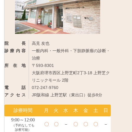
院長
高見 友也
診療内容
一般内科・一般外科・下肢静脈瘤の診断・
治療
所在地
〒593-8301
大阪府堺市西区上野芝町2丁3-18 上野芝ク
リニックモール 2階
電話
072-247-9760
アクセス
JR阪和線 上野芝駅（東出口）徒歩8分