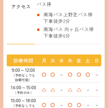
バス停
アクセス
南海バス上野芝バス停
下車徒歩2分
南海バス 向ヶ丘バス停
下車徒歩6分
診療時間
月
火
水
木
金
土
日
9:00～12:00
〇
〇
－
〇
〇
〇
－
（予約なしでも
診察可能）
14:00～15:00
△
△
－
△
△
－
－
（予約のみ）
15:00～18:00
〇
〇
－
〇
〇
－
－
（予約なしでも