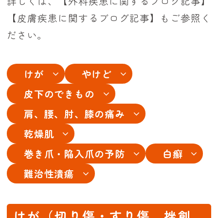
詳しくは、
【外科疾患に関するブログ記事】
【皮膚疾患に関するブログ記事】
もご参照く
ださい。
けが
やけど
皮下のできもの
肩、腰、肘、膝の痛み
乾燥肌
巻き爪・陥入爪の予防
白癬
難治性潰瘍
けが（切り傷・すり傷、挫創、