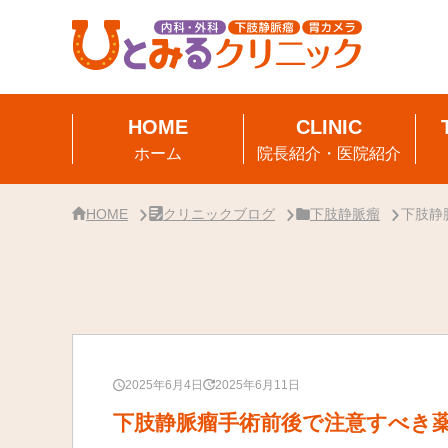
サ
イ
ド
バ
ー・
ク
リ
ニ
ッ
ク
ホーム
院長紹介・医院紹介
概
要
HOME
クリニックブログ
下肢静脈瘤
下肢静
2025年6月4日
2025年6月11日
下肢静脈瘤手術前後で注意すべき