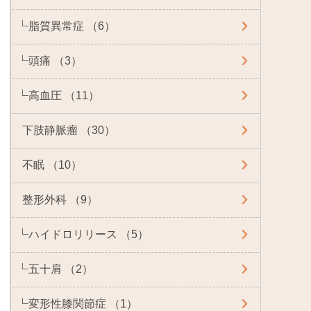
脂質異常症 （6）
頭痛 （3）
高血圧 （11）
下肢静脈瘤 （30）
不眠 （10）
整形外科 （9）
ハイドロリリース （5）
五十肩 （2）
変形性膝関節症 （1）