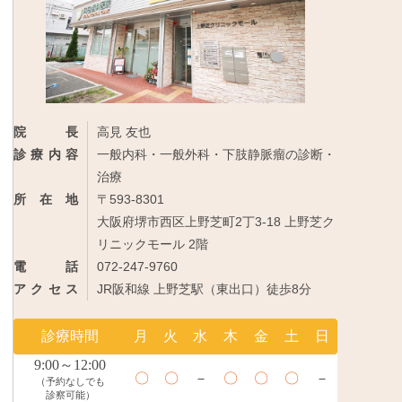
院長
高見 友也
診療内容
一般内科・一般外科・下肢静脈瘤の診断・
治療
所在地
〒593-8301
大阪府堺市西区上野芝町2丁3-18 上野芝ク
リニックモール 2階
電話
072-247-9760
アクセス
JR阪和線 上野芝駅（東出口）徒歩8分