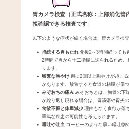
胃カメラ検査（正式名称：上部消化管
接確認できる検査です。
以下のような症状が続く場合は、胃カメラ検
持続する胃もたれ
食後2～3時間経っても
2時間で胃から十二指腸に送られるため、
ります。
頻繁な胸やけ
週に2回以上胸やけが起こる
があります。放置すると食道の粘膜が傷
みぞおちの痛み
みぞおちとは、胸骨の下
が繰り返し現れる場合は、胃潰瘍や胃炎
食欲不振と体重減少
理由もなく食欲が落ち
重篤な疾患の可能性も考えられます。
嘔吐や吐血
コーヒーのような黒い嘔吐物