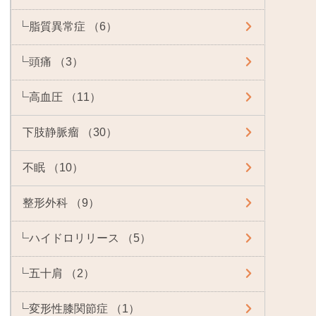
脂質異常症 （6）
頭痛 （3）
高血圧 （11）
下肢静脈瘤 （30）
不眠 （10）
整形外科 （9）
ハイドロリリース （5）
五十肩 （2）
変形性膝関節症 （1）