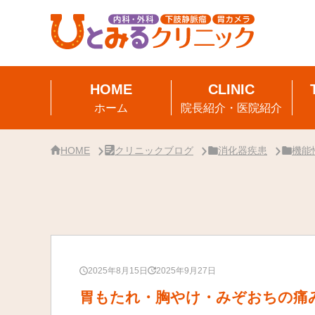
サ
イ
ド
バ
ー・
ク
リ
ニ
ッ
ク
ホーム
院長紹介・医院紹介
概
要
HOME
クリニックブログ
消化器疾患
機能
2025年8月15日
2025年9月27日
胃もたれ・胸やけ・みぞおちの痛