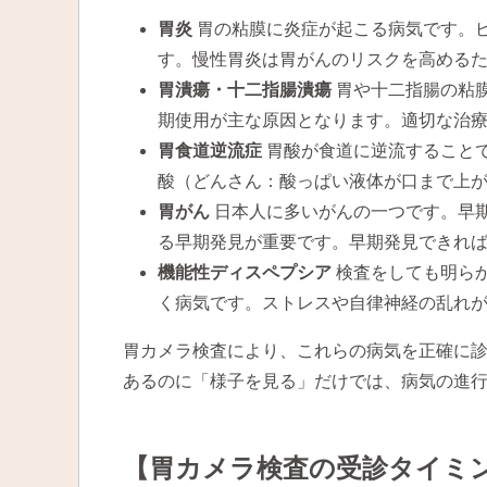
胃炎
胃の粘膜に炎症が起こる病気です。
す。慢性胃炎は胃がんのリスクを高める
胃潰瘍・十二指腸潰瘍
胃や十二指腸の粘
期使用が主な原因となります。適切な治
胃食道逆流症
胃酸が食道に逆流すること
酸（どんさん：酸っぱい液体が口まで上
胃がん
日本人に多いがんの一つです。早
る早期発見が重要です。早期発見できれば
機能性ディスペプシア
検査をしても明ら
く病気です。ストレスや自律神経の乱れ
胃カメラ検査により、これらの病気を正確に
あるのに「様子を見る」だけでは、病気の進
【胃カメラ検査の受診タイミ