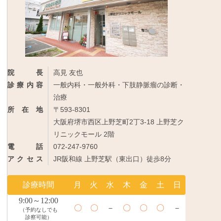
院長
高見 友也
診療内容
一般内科・一般外科・下肢静脈瘤の診断・
治療
所在地
〒593-8301
大阪府堺市西区上野芝町2丁3-18 上野芝ク
リニックモール 2階
電話
072-247-9760
アクセス
JR阪和線 上野芝駅（東出口）徒歩8分