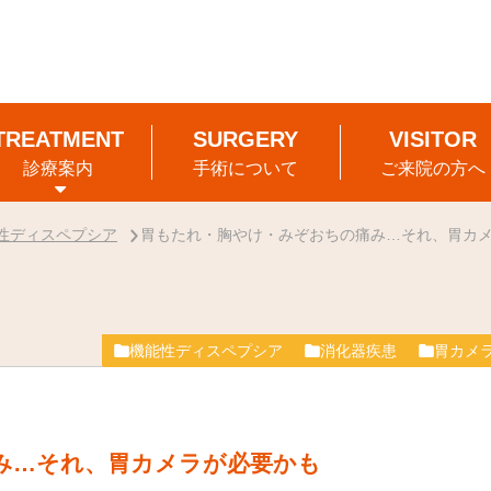
診療案内
手術について
ご来院の方へ
性ディスペプシア
胃もたれ・胸やけ・みぞおちの痛み…それ、胃カ
機能性ディスペプシア
消化器疾患
胃カメ
み…それ、胃カメラが必要かも