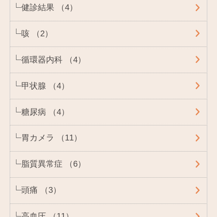
健診結果 （4）
咳 （2）
循環器内科 （4）
甲状腺 （4）
糖尿病 （4）
胃カメラ （11）
脂質異常症 （6）
頭痛 （3）
高血圧 （11）