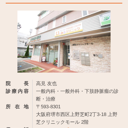
院長
高見 友也
診療内容
一般内科・一般外科・下肢静脈瘤の診
断・治療
所在地
〒593-8301
大阪府堺市西区上野芝町2丁3-18 上野
芝クリニックモール 2階