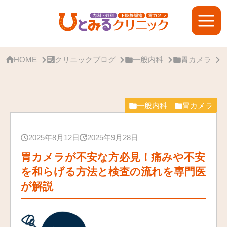
サ
イ
ド
バ
ー・
ク
リ
HOME
クリニックブログ
一般内科
胃カメラ
ニ
ッ
ク
概
要
一般内科
胃カメラ
2025年8月12日
2025年9月28日
胃カメラが不安な方必見！痛みや不安
を和らげる方法と検査の流れを専門医
が解説