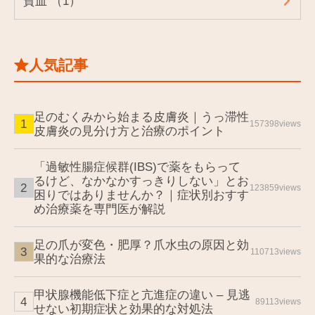
貧血 （1）
人気記事
足のむくみから始まる皮膚炎｜うっ滞性
157398views
皮膚炎の見分け方と治療のポイント
「過敏性腸症候群(IBS)で薬をもらって
るけど、なかなかすっきりしない」とお
123859views
困りではありませんか？｜症状別おすす
め治療薬を専門医が解説
足の爪が変色・肥厚？爪水虫の原因と効
110713views
果的な治療法
甲状腺機能低下症と亢進症の違い – 見逃
89113views
せない初期症状と効果的な対処法