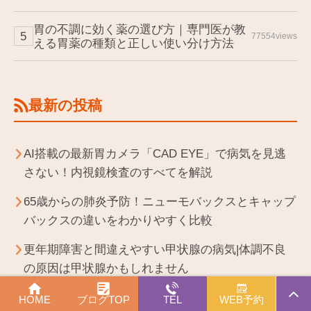
胃の不調に効く薬の選び方｜専門医が教
77554views
える胃薬の種類と正しい使い分け方法
最新の投稿
AI搭載の最新胃カメラ「CAD EYE」で病気を見逃
さない！内視鏡検査のすべてを解説
65歳からの肺炎予防！ニューモバックスとキャップ
バックスの違いをわかりやすく比較
更年期障害と間違えやすい甲状腺の病気|体調不良
の原因は甲状腺かもしれません
PAGE
【50歳以上は要注意】帯状疱疹は予防すべき病気！
HOME
ブログTOP
TEL
WEB予約
TOP