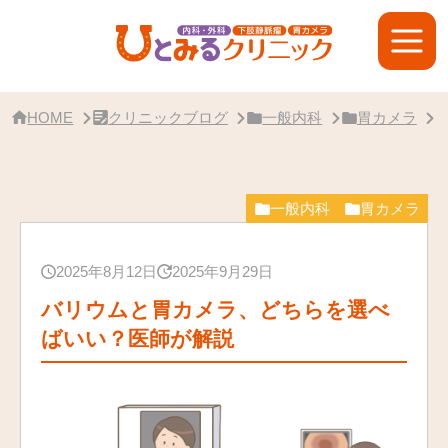
サ
イ
ド
バ
ー・
ク
リ
HOME
クリニックブログ
一般内科
胃カメラ
ニ
ッ
ク
概
要
一般内科
胃カメラ
2025年8月12日
2025年9月29日
バリウムと胃カメラ、どちらを選べ
ばいい？医師が解説