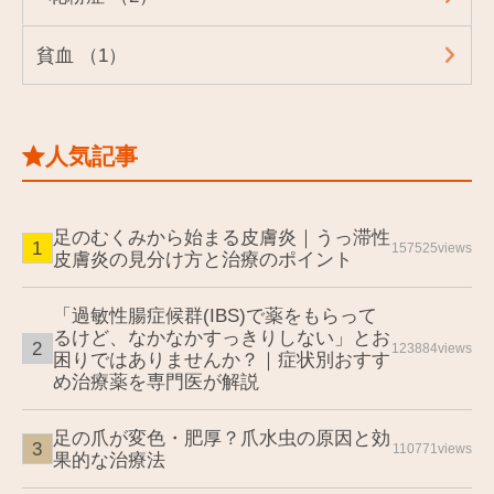
貧血 （1）
人気記事
足のむくみから始まる皮膚炎｜うっ滞性
157525views
皮膚炎の見分け方と治療のポイント
「過敏性腸症候群(IBS)で薬をもらって
るけど、なかなかすっきりしない」とお
123884views
困りではありませんか？｜症状別おすす
め治療薬を専門医が解説
足の爪が変色・肥厚？爪水虫の原因と効
110771views
果的な治療法