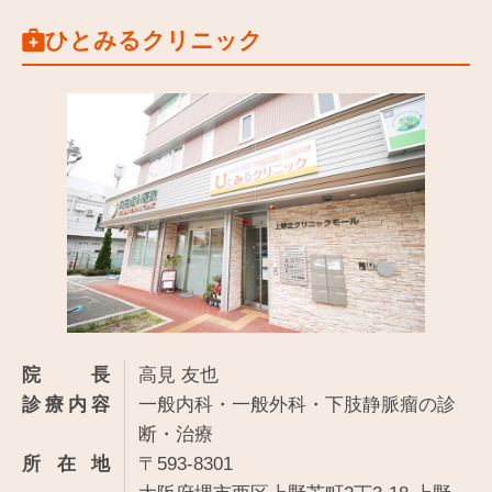
ひとみるクリニック
院長
高見 友也
診療内容
一般内科・一般外科・下肢静脈瘤の診
断・治療
所在地
〒593-8301