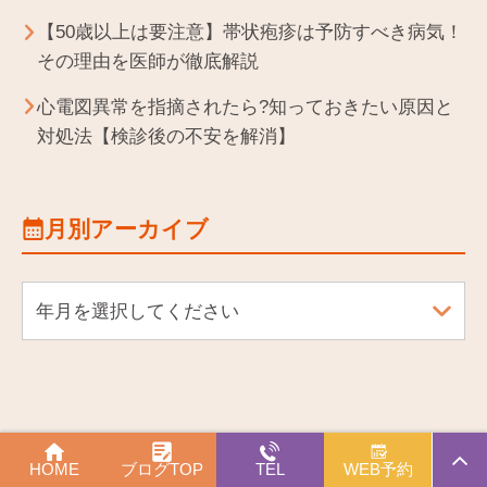
【50歳以上は要注意】帯状疱疹は予防すべき病気！
その理由を医師が徹底解説
心電図異常を指摘されたら?知っておきたい原因と
対処法【検診後の不安を解消】
月別アーカイブ
年月を選択してください
PAGE
HOME
ブログTOP
TEL
WEB予約
TOP
©
ひとみるクリニック