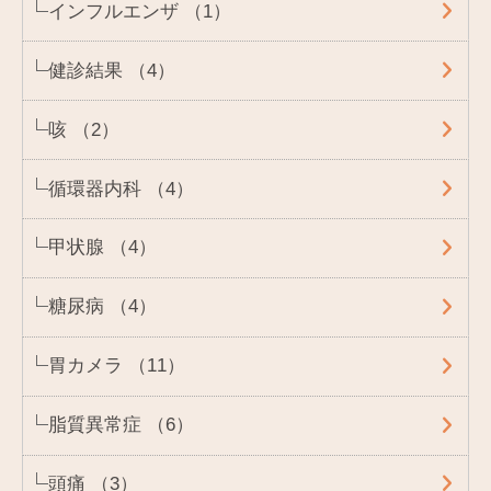
インフルエンザ （1）
健診結果 （4）
咳 （2）
循環器内科 （4）
甲状腺 （4）
糖尿病 （4）
胃カメラ （11）
脂質異常症 （6）
頭痛 （3）