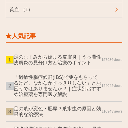
貧血 （1）
人気記事
足のむくみから始まる皮膚炎｜うっ滞性
157936views
皮膚炎の見分け方と治療のポイント
「過敏性腸症候群(IBS)で薬をもらって
るけど、なかなかすっきりしない」とお
124042views
困りではありませんか？｜症状別おすす
め治療薬を専門医が解説
足の爪が変色・肥厚？爪水虫の原因と効
110943views
果的な治療法