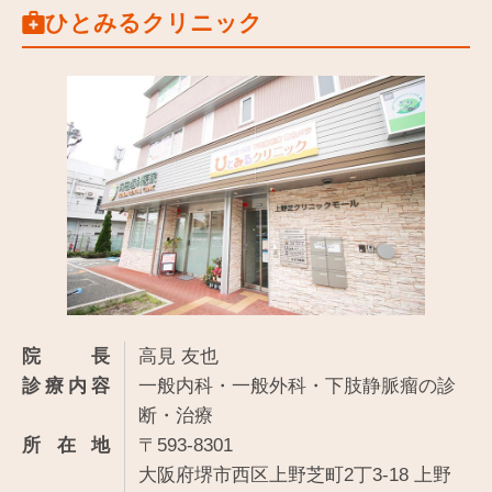
ひとみるクリニック
院長
高見 友也
診療内容
一般内科・一般外科・下肢静脈瘤の診
断・治療
所在地
〒593-8301
大阪府堺市西区上野芝町2丁3-18 上野