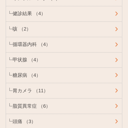
健診結果 （4）
咳 （2）
循環器内科 （4）
甲状腺 （4）
糖尿病 （4）
胃カメラ （11）
脂質異常症 （6）
頭痛 （3）