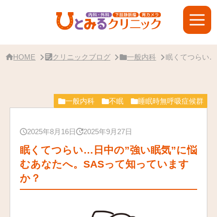
サ
イ
ド
バ
ー・
ク
リ
HOME
クリニックブログ
一般内科
眠くてつらい…
ニ
ッ
ク
概
要
一般内科
不眠
睡眠時無呼吸症候群
2025年8月16日
2025年9月27日
眠くてつらい…日中の”強い眠気”に悩
むあなたへ。SASって知っています
か？