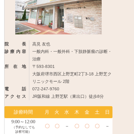
院長
高見 友也
診療内容
一般内科・一般外科・下肢静脈瘤の診断・
治療
所在地
〒593-8301
大阪府堺市西区上野芝町2丁3-18 上野芝ク
リニックモール 2階
電話
072-247-9760
アクセス
JR阪和線 上野芝駅（東出口）徒歩8分