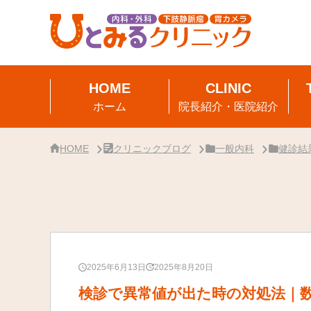
サ
イ
ド
バ
ー・
ク
リ
ニ
ッ
ク
ホーム
院長紹介・医院紹介
概
要
HOME
クリニックブログ
一般内科
健診結
2025年6月13日
2025年8月20日
検診で異常値が出た時の対処法｜