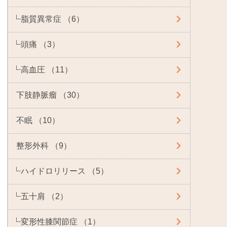
脂質異常症 （6）
頭痛 （3）
高血圧 （11）
下肢静脈瘤 （30）
不眠 （10）
整形外科 （9）
ハイドロリリース （5）
五十肩 （2）
変形性膝関節症 （1）