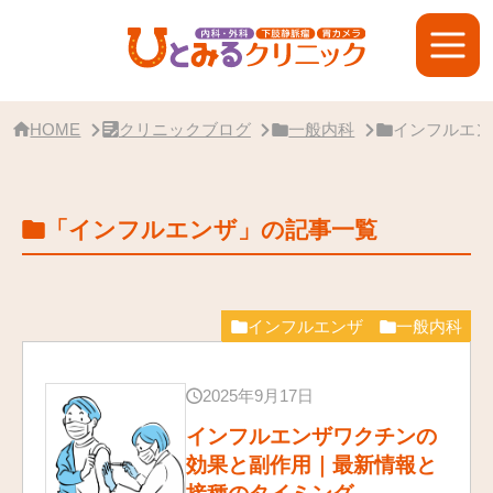
サ
イ
ド
バ
ー・
ク
リ
HOME
クリニックブログ
一般内科
インフルエン
ニ
ッ
ク
概
「インフルエンザ」の記事一覧
要
インフルエンザ
一般内科
2025年9月17日
インフルエンザワクチンの
効果と副作用｜最新情報と