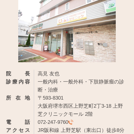
院長
高見 友也
診療内容
一般内科・一般外科・下肢静脈瘤の診
断・治療
所在地
〒593-8301
大阪府堺市西区上野芝町2丁3-18 上野
芝クリニックモール 2階
電話
072-247-9760
アクセス
JR阪和線 上野芝駅（東出口）徒歩8分