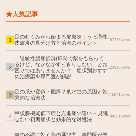
人気記事
足のむくみから始まる皮膚炎｜うっ滞性
157273views
皮膚炎の見分け方と治療のポイント
「過敏性腸症候群(IBS)で薬をもらって
るけど、なかなかすっきりしない」とお
123816views
困りではありませんか？｜症状別おすす
め治療薬を専門医が解説
足の爪が変色・肥厚？爪水虫の原因と効
110671views
果的な治療法
甲状腺機能低下症と亢進症の違い – 見逃
89061views
せない初期症状と効果的な対処法
胃の不調に効く薬の選び方｜専門医が教