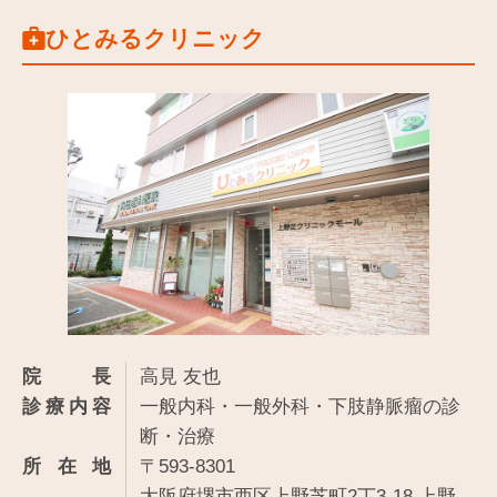
ひとみるクリニック
院長
高見 友也
診療内容
一般内科・一般外科・下肢静脈瘤の診
断・治療
所在地
〒593-8301
大阪府堺市西区上野芝町2丁3-18 上野