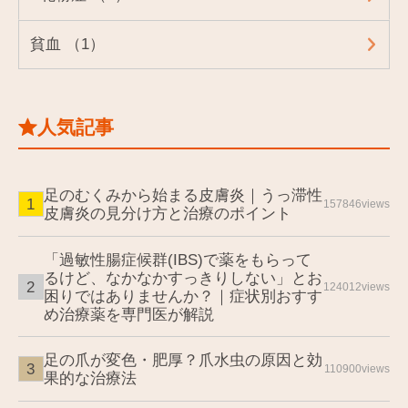
貧血 （1）
人気記事
足のむくみから始まる皮膚炎｜うっ滞性
157846views
皮膚炎の見分け方と治療のポイント
「過敏性腸症候群(IBS)で薬をもらって
るけど、なかなかすっきりしない」とお
124012views
困りではありませんか？｜症状別おすす
め治療薬を専門医が解説
足の爪が変色・肥厚？爪水虫の原因と効
110900views
果的な治療法