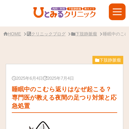
サ
イ
ド
バ
ー・
ク
リ
HOME
クリニックブログ
下肢静脈瘤
睡眠中のこむ
ニ
ッ
ク
概
要
下肢静脈瘤
2025年6月4日
2025年7月4日
睡眠中のこむら返りはなぜ起こる？
専門医が教える夜間の足つり対策と応
急処置